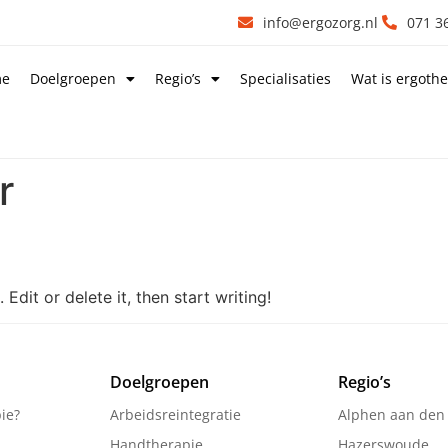
info@ergozorg.nl
071 3
me
Doelgroepen
Regio’s
Specialisaties
Wat is ergothe
r
Edit or delete it, then start writing!
Doelgroepen
Regio’s
ie?
Arbeidsreintegratie
Alphen aan den 
Handtherapie
Hazerswoude