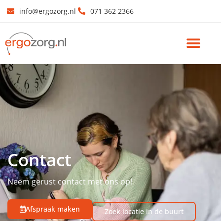
info@ergozorg.nl
071 362 2366
Contact
Neem gerust contact met ons op!
Afspraak maken
Zoek locatie in de buurt