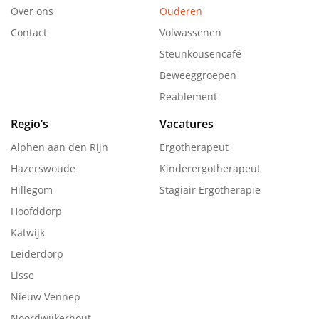
Over ons
Ouderen
Contact
Volwassenen
Steunkousencafé
Beweeggroepen
Reablement
Regio’s
Vacatures
Alphen aan den Rijn
Ergotherapeut
Hazerswoude
Kinderergotherapeut
Hillegom
Stagiair Ergotherapie
Hoofddorp
Katwijk
Leiderdorp
Lisse
Nieuw Vennep
Noordwijkerhout