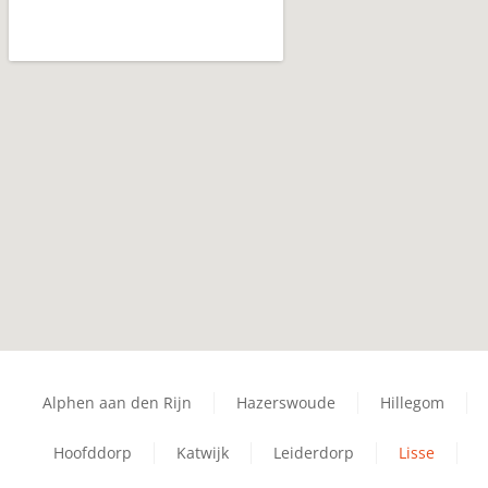
Alphen aan den Rijn
Hazerswoude
Hillegom
Hoofddorp
Katwijk
Leiderdorp
Lisse