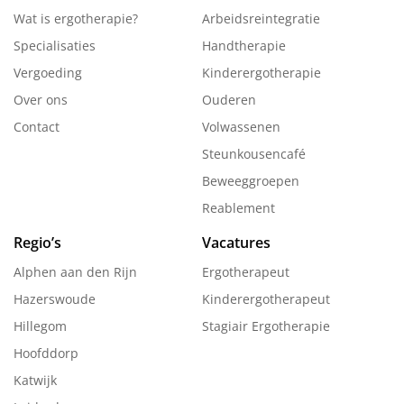
Wat is ergotherapie?
Arbeidsreintegratie
Specialisaties
Handtherapie
Vergoeding
Kinderergotherapie
Over ons
Ouderen
Contact
Volwassenen
Steunkousencafé
Beweeggroepen
Reablement
Regio’s
Vacatures
Alphen aan den Rijn
Ergotherapeut
Hazerswoude
Kinderergotherapeut
Hillegom
Stagiair Ergotherapie
Hoofddorp
Katwijk