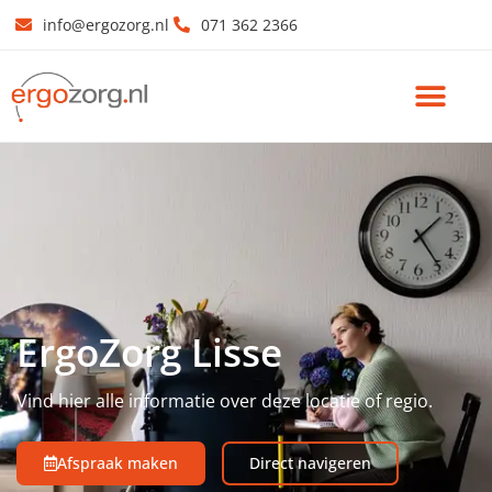
info@ergozorg.nl
071 362 2366
ErgoZorg Lisse
Vind hier alle informatie over deze locatie of regio.
Afspraak maken
Direct navigeren