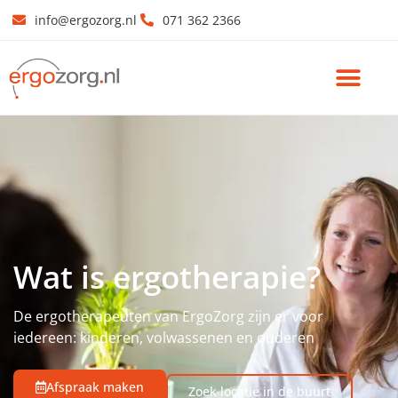
info@ergozorg.nl
071 362 2366
Wat is ergotherapie?
De ergotherapeuten van ErgoZorg zijn er voor
iedereen: kinderen, volwassenen en ouderen
Afspraak maken
Zoek locatie in de buurt