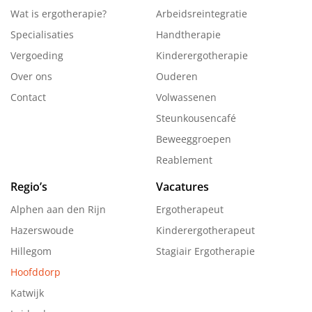
Wat is ergotherapie?
Arbeidsreintegratie
Specialisaties
Handtherapie
Vergoeding
Kinderergotherapie
Over ons
Ouderen
Contact
Volwassenen
Steunkousencafé
Beweeggroepen
Reablement
Regio’s
Vacatures
Alphen aan den Rijn
Ergotherapeut
Hazerswoude
Kinderergotherapeut
Hillegom
Stagiair Ergotherapie
Hoofddorp
Katwijk