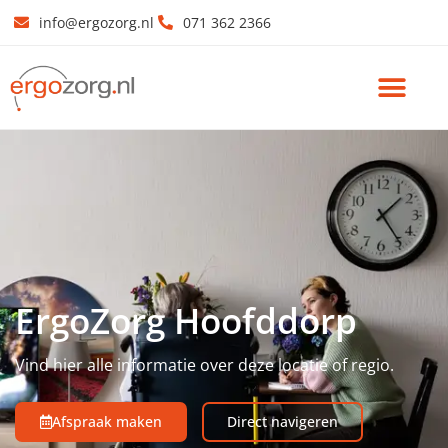
info@ergozorg.nl
071 362 2366
ErgoZorg Hoofddorp
Vind hier alle informatie over deze locatie of regio.
Afspraak maken
Direct navigeren